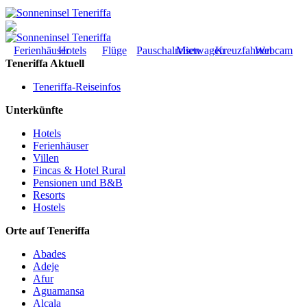
Ferienhäuser
Hotels
Flüge
Pauschalreisen
Mietwagen
Kreuzfahrten
Webcam
Teneriffa Aktuell
Teneriffa-Reiseinfos
Unterkünfte
Hotels
Ferienhäuser
Villen
Fincas & Hotel Rural
Pensionen und B&B
Resorts
Hostels
Orte auf Teneriffa
Abades
Adeje
Afur
Aguamansa
Alcala