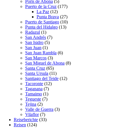
Poris de Abona
(5)
Puerto de la Cruz
(177)
La Paz
(12)
Punta Brava
(27)
Puerto de Santiago
(10)
Punta del Hidalgo
(13)
Radazul
(1)
San Andrés
(7)
San Isidro
(5)
San Juan
(1)
San Juan Rambla
(6)
San Marcos
(3)
San Miguel de Abona
(8)
Santa Cruz
(65)
Santa Ursula
(11)
Santiago del Teide
(12)
Tacoronte
(12)
Taganana
(7)
Tamaimo
(1)
Tegueste
(7)
Tejina
(2)
Valle de Guerra
(3)
Vilaflor
(7)
Reiseberichte
(33)
Reisen
(124)