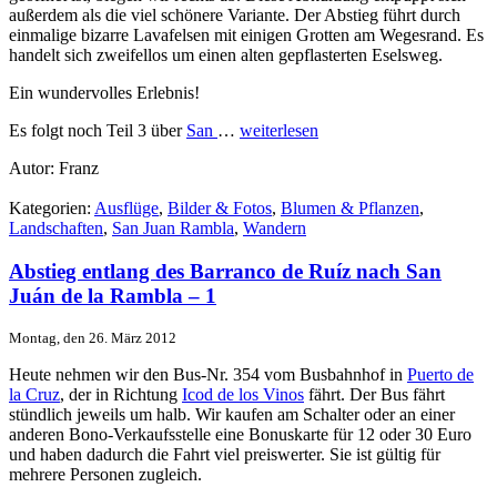
außerdem als die viel schönere Variante. Der Abstieg führt durch
einmalige bizarre Lavafelsen mit einigen Grotten am Wegesrand. Es
handelt sich zweifellos um einen alten gepflasterten Eselsweg.
Ein wundervolles Erlebnis!
Es folgt noch Teil 3 über
San
…
weiterlesen
Autor: Franz
Kategorien:
Ausflüge
,
Bilder & Fotos
,
Blumen & Pflanzen
,
Landschaften
,
San Juan Rambla
,
Wandern
Abstieg entlang des Barranco de Ruí­z nach San
Juán de la Rambla – 1
Montag, den 26. März 2012
Heute nehmen wir den Bus-Nr. 354 vom Busbahnhof in
Puerto de
la Cruz
, der in Richtung
Icod de los Vinos
fährt. Der Bus fährt
stündlich jeweils um halb. Wir kaufen am Schalter oder an einer
anderen Bono-Verkaufsstelle eine Bonuskarte für 12 oder 30 Euro
und haben dadurch die Fahrt viel preiswerter. Sie ist gültig für
mehrere Personen zugleich.