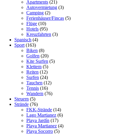
Apartments
(21)
Autovermietung
(3)
Camping
(2)
Ferienhäuser/Fincas
(5)
Flüge
(10)
Hotels
(95)
Kreuzfahrten
(3)
Spanisch
(4)
Sport
(163)
Biken
(8)
Golfen
(20)
Kite Surfen
(5)
Klettern
(5)
Reiten
(12)
Surfen
(24)
Tauchen
(12)
Tennis
(16)
Wandern
(76)
Steuern
(5)
Strände
(76)
FKK-Strände
(14)
Lago Martianez
(6)
Playa Jardí­n
(17)
Playa Martianez
(4)
Playa Socorro
(5)