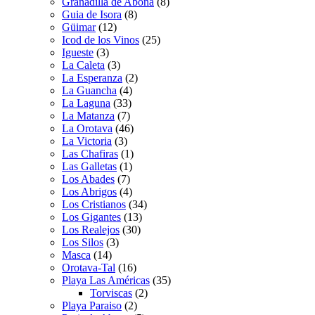
Granadilla de Abona
(8)
Guia de Isora
(8)
Güimar
(12)
Icod de los Vinos
(25)
Igueste
(3)
La Caleta
(3)
La Esperanza
(2)
La Guancha
(4)
La Laguna
(33)
La Matanza
(7)
La Orotava
(46)
La Victoria
(3)
Las Chafiras
(1)
Las Galletas
(1)
Los Abades
(7)
Los Abrigos
(4)
Los Cristianos
(34)
Los Gigantes
(13)
Los Realejos
(30)
Los Silos
(3)
Masca
(14)
Orotava-Tal
(16)
Playa Las Américas
(35)
Torviscas
(2)
Playa Paraiso
(2)