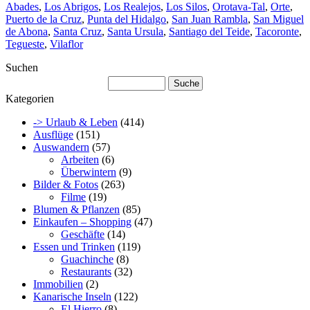
Abades
,
Los Abrigos
,
Los Realejos
,
Los Silos
,
Orotava-Tal
,
Orte
,
Puerto de la Cruz
,
Punta del Hidalgo
,
San Juan Rambla
,
San Miguel
de Abona
,
Santa Cruz
,
Santa Ursula
,
Santiago del Teide
,
Tacoronte
,
Tegueste
,
Vilaflor
Suchen
Kategorien
-> Urlaub & Leben
(414)
Ausflüge
(151)
Auswandern
(57)
Arbeiten
(6)
Überwintern
(9)
Bilder & Fotos
(263)
Filme
(19)
Blumen & Pflanzen
(85)
Einkaufen – Shopping
(47)
Geschäfte
(14)
Essen und Trinken
(119)
Guachinche
(8)
Restaurants
(32)
Immobilien
(2)
Kanarische Inseln
(122)
El Hierro
(8)