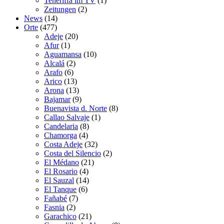
Teneriffa im TV
(1)
Zeitungen
(2)
News
(14)
Orte
(477)
Adeje
(20)
Afur
(1)
Aguamansa
(10)
Alcalá
(2)
Arafo
(6)
Arico
(13)
Arona
(13)
Bajamar
(9)
Buenavista d. Norte
(8)
Callao Salvaje
(1)
Candelaria
(8)
Chamorga
(4)
Costa Adeje
(32)
Costa del Silencio
(2)
El Médano
(21)
El Rosario
(4)
El Sauzal
(14)
El Tanque
(6)
Fañabé
(7)
Fasnia
(2)
Garachico
(21)