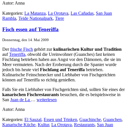
Autor: Anna
Kategorien:
La Matanza
,
La Orotava
,
Las Cañadas
,
San Juan
Rambla
,
Teide Nationalpark
,
Tiere
Fisch essen auf Teneriffa
Donnerstag, den 14. Mai 2009
Der
frische Fisch
gehört zur
kulinarischen Kultur und Tradition
auf
Teneriffa
, obwohl die Ureinwohner (Guanches) fast keinen
Fischfang betrieben haben aus Angst vor den Dämonen, die sie im
Meer vermuteten. Nach der Eroberung durch die Spanier wurde
jedoch bis heute viel
Fischfang auf Teneriffa
betrieben.
Kulinarische Feinschmecker und Liebhaber von Fischgerichten
können auf Teneriffa so richtig genießen.
Falls Sie ein Liebhaber von Fischgerichten sind, sollten Sie eines der
kanarischen Fischrestaurants
besuchen, die es beispielsweise in
San
Juan de La
…
weiterlesen
Autor: Anna
Kategorien:
El Sauzal
,
Essen und Trinken
,
Guachinche
,
Guanchen
,
Kanarische Küche
,
Kultur
,
La Orotava
,
Restaurants
,
San Juan