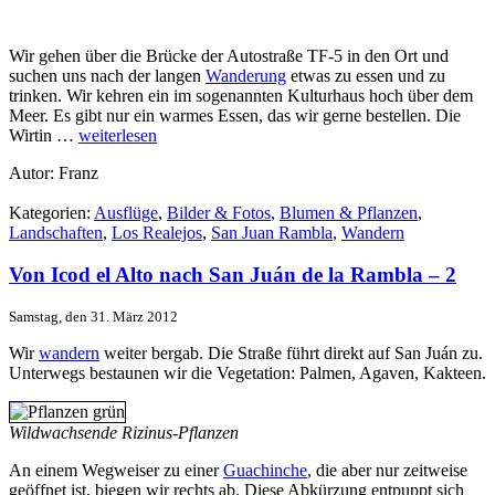
Wir gehen über die Brücke der Autostraße TF-5 in den Ort und
suchen uns nach der langen
Wanderung
etwas zu essen und zu
trinken. Wir kehren ein im sogenannten Kulturhaus hoch über dem
Meer. Es gibt nur ein warmes Essen, das wir gerne bestellen. Die
Wirtin …
weiterlesen
Autor: Franz
Kategorien:
Ausflüge
,
Bilder & Fotos
,
Blumen & Pflanzen
,
Landschaften
,
Los Realejos
,
San Juan Rambla
,
Wandern
Von Icod el Alto nach San Juán de la Rambla – 2
Samstag, den 31. März 2012
Wir
wandern
weiter bergab. Die Straße führt direkt auf San Juán zu.
Unterwegs bestaunen wir die Vegetation: Palmen, Agaven, Kakteen.
Wildwachsende Rizinus-Pflanzen
An einem Wegweiser zu einer
Guachinche
, die aber nur zeitweise
geöffnet ist, biegen wir rechts ab. Diese Abkürzung entpuppt sich