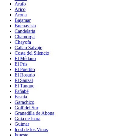
Arafo
Arico
Arona
Bajamar
Buenavista
Candelaria
Chamorga
Chayofa
Callao Salvaje
Costa del Silencio
El Médano
El Pris
El Puertito
El Rosario
El Sauzal
El Tanque
Fañabé
Fasnia
Garachico
Golf del Sur
Granadilla de Abona
Guia de Isora
Guimar
Icod de los Vinos
Igueste