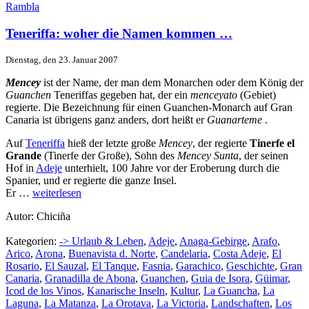
Rambla
Teneriffa: woher die Namen kommen …
Dienstag, den 23. Januar 2007
Mencey
ist der Name, der man dem Monarchen oder dem König der
Guanchen
Teneriffas gegeben hat, der ein
menceyato
(Gebiet)
regierte. Die Bezeichnung für einen Guanchen-Monarch auf Gran
Canaria ist übrigens ganz anders, dort heißt er
Guanarteme
.
Auf
Teneriffa
hieß der letzte große
Mencey
, der regierte
Tinerfe el
Grande
(Tinerfe der Große), Sohn des
Mencey Sunta
, der seinen
Hof in
Adeje
unterhielt, 100 Jahre vor der Eroberung durch die
Spanier, und er regierte die ganze Insel.
Er …
weiterlesen
Autor: Chiciña
Kategorien:
-> Urlaub & Leben
,
Adeje
,
Anaga-Gebirge
,
Arafo
,
Arico
,
Arona
,
Buenavista d. Norte
,
Candelaria
,
Costa Adeje
,
El
Rosario
,
El Sauzal
,
El Tanque
,
Fasnia
,
Garachico
,
Geschichte
,
Gran
Canaria
,
Granadilla de Abona
,
Guanchen
,
Guia de Isora
,
Güimar
,
Icod de los Vinos
,
Kanarische Inseln
,
Kultur
,
La Guancha
,
La
Laguna
,
La Matanza
,
La Orotava
,
La Victoria
,
Landschaften
,
Los