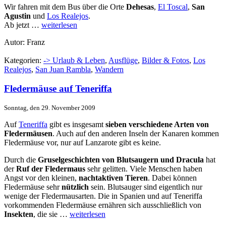
Wir fahren mit dem Bus über die Orte
Dehesas
,
El Toscal
,
San
Agustin
und
Los Realejos
.
Ab jetzt …
weiterlesen
Autor: Franz
Kategorien:
-> Urlaub & Leben
,
Ausflüge
,
Bilder & Fotos
,
Los
Realejos
,
San Juan Rambla
,
Wandern
Fledermäuse auf Teneriffa
Sonntag, den 29. November 2009
Auf
Teneriffa
gibt es insgesamt
sieben verschiedene Arten von
Fledermäusen
. Auch auf den anderen Inseln der Kanaren kommen
Fledermäuse vor, nur auf Lanzarote gibt es keine.
Durch die
Gruselgeschichten von Blutsaugern und Dracula
hat
der
Ruf der Fledermaus
sehr gelitten. Viele Menschen haben
Angst vor den kleinen,
nachtaktiven Tieren
. Dabei können
Fledermäuse sehr
nützlich
sein. Blutsauger sind eigentlich nur
wenige der Fledermausarten. Die in Spanien und auf Teneriffa
vorkommenden Fledermäuse ernähren sich ausschließlich von
Insekten
, die sie …
weiterlesen