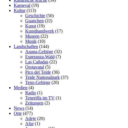
Kanarische Küche
(39)
Karneval
(19)
Kultur
(113)
Geschichte
(50)
Guanchen
(22)
Kunst
(19)
Kunsthandwerk
(17)
Museen
(22)
Musik
(10)
Landschaften
(144)
Anaga-Gebirge
(32)
Esperanza-Wald
(7)
Las Cañadas
(22)
Orotavatal
(5)
Pico del Teide
(36)
Teide Nationalpark
(37)
Teno-Gebirge
(20)
Medien
(4)
Radio
(1)
Teneriffa im TV
(1)
Zeitungen
(2)
News
(14)
Orte
(477)
Adeje
(20)
Afur
(1)