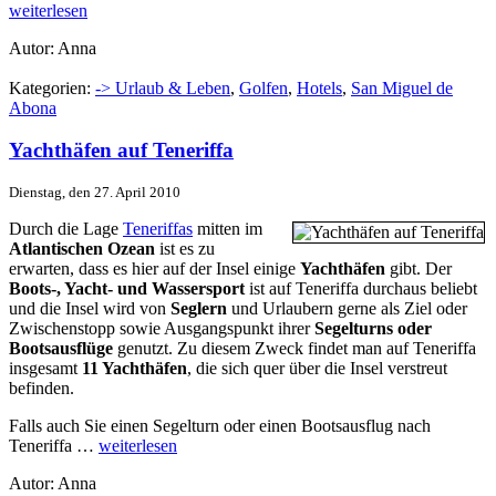
weiterlesen
Autor: Anna
Kategorien:
-> Urlaub & Leben
,
Golfen
,
Hotels
,
San Miguel de
Abona
Yachthäfen auf Teneriffa
Dienstag, den 27. April 2010
Durch die Lage
Teneriffas
mitten im
Atlantischen Ozean
ist es zu
erwarten, dass es hier auf der Insel einige
Yachthäfen
gibt. Der
Boots-, Yacht- und Wassersport
ist auf Teneriffa durchaus beliebt
und die Insel wird von
Seglern
und Urlaubern gerne als Ziel oder
Zwischenstopp sowie Ausgangspunkt ihrer
Segelturns oder
Bootsausflüge
genutzt. Zu diesem Zweck findet man auf Teneriffa
insgesamt
11 Yachthäfen
, die sich quer über die Insel verstreut
befinden.
Falls auch Sie einen Segelturn oder einen Bootsausflug nach
Teneriffa …
weiterlesen
Autor: Anna