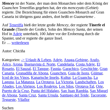
Mencey
ist der Name, der man dem Monarchen oder dem König der
Guanchen
Teneriffas gegeben hat, der ein
menceyato
(Gebiet)
regierte. Die Bezeichnung für einen Guanchen-Monarch auf Gran
Canaria ist übrigens ganz anders, dort heißt er
Guanarteme
.
Auf
Teneriffa
hieß der letzte große
Mencey
, der regierte
Tinerfe el
Grande
(Tinerfe der Große), Sohn des
Mencey Sunta
, der seinen
Hof in
Adeje
unterhielt, 100 Jahre vor der Eroberung durch die
Spanier, und er regierte die ganze Insel.
Er …
weiterlesen
Autor: Chiciña
Kategorien:
-> Urlaub & Leben
,
Adeje
,
Anaga-Gebirge
,
Arafo
,
Arico
,
Arona
,
Buenavista d. Norte
,
Candelaria
,
Costa Adeje
,
El
Rosario
,
El Sauzal
,
El Tanque
,
Fasnia
,
Garachico
,
Geschichte
,
Gran
Canaria
,
Granadilla de Abona
,
Guanchen
,
Guia de Isora
,
Güimar
,
Icod de los Vinos
,
Kanarische Inseln
,
Kultur
,
La Guancha
,
La
Laguna
,
La Matanza
,
La Orotava
,
La Victoria
,
Landschaften
,
Los
Abades
,
Los Abrigos
,
Los Realejos
,
Los Silos
,
Orotava-Tal
,
Orte
,
Puerto de la Cruz
,
Punta del Hidalgo
,
San Juan Rambla
,
San Miguel
de Abona
,
Santa Cruz
,
Santa Ursula
,
Santiago del Teide
,
Tacoronte
,
Tegueste
,
Vilaflor
Suchen