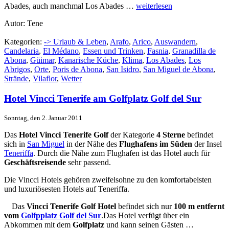
Abades, auch manchmal Los Abades …
weiterlesen
Autor: Tene
Kategorien:
-> Urlaub & Leben
,
Arafo
,
Arico
,
Auswandern
,
Candelaria
,
El Médano
,
Essen und Trinken
,
Fasnia
,
Granadilla de
Abona
,
Güimar
,
Kanarische Küche
,
Klima
,
Los Abades
,
Los
Abrigos
,
Orte
,
Poris de Abona
,
San Isidro
,
San Miguel de Abona
,
Strände
,
Vilaflor
,
Wetter
Hotel Vincci Tenerife am Golfplatz Golf del Sur
Sonntag, den 2. Januar 2011
Das
Hotel Vincci Tenerife Golf
der Kategorie
4 Sterne
befindet
sich in
San Miguel
in der Nähe des
Flughafens im Süden
der Insel
Teneriffa
. Durch die Nähe zum Flughafen ist das Hotel auch für
Geschäftsreisende
sehr passend.
Die Vincci Hotels gehören zweifelsohne zu den komfortabelsten
und luxuriösesten Hotels auf Teneriffa.
Das
Vincci Tenerife Golf Hotel
befindet sich nur
100 m entfernt
vom
Golfpplatz Golf del Sur
.Das Hotel verfügt über ein
Abkommen mit dem
Golfplatz
und kann seinen Gästen …