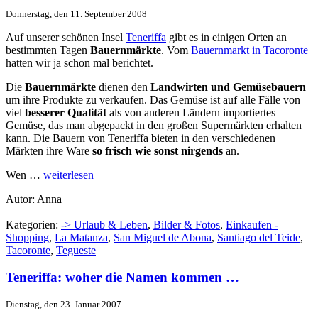
Donnerstag, den 11. September 2008
Auf unserer schönen Insel
Teneriffa
gibt es in einigen Orten an
bestimmten Tagen
Bauernmärkte
. Vom
Bauernmarkt in Tacoronte
hatten wir ja schon mal berichtet.
Die
Bauernmärkte
dienen den
Landwirten und Gemüsebauern
um ihre Produkte zu verkaufen. Das Gemüse ist auf alle Fälle von
viel
besserer Qualität
als von anderen Ländern importiertes
Gemüse, das man abgepackt in den großen Supermärkten erhalten
kann. Die Bauern von Teneriffa bieten in den verschiedenen
Märkten ihre Ware
so frisch wie sonst nirgends
an.
Wen …
weiterlesen
Autor: Anna
Kategorien:
-> Urlaub & Leben
,
Bilder & Fotos
,
Einkaufen -
Shopping
,
La Matanza
,
San Miguel de Abona
,
Santiago del Teide
,
Tacoronte
,
Tegueste
Teneriffa: woher die Namen kommen …
Dienstag, den 23. Januar 2007