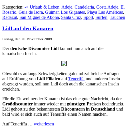
Kategorien:
-> Urlaub & Leben
,
Adeje
,
Candelaria
,
Costa Adeje
,
El
Rosario
,
Guia de Isora
,
Güimar
,
Los Gigantes
,
Playa Las Américas
,
Radazul
,
San Miguel de Abona
,
Santa Cruz
,
Sport
,
Surfen
,
Tauchen
Lidl auf den Kanaren
Freitag, den 20. November 2009
Der
deutsche Discounter Lidl
kommt nun auch auf die
kanarischen Inseln.
Obwohl es anfangs Schwierigkeiten gab und zahlreiche Anfragen
auf Eröffnung von
Lidl Filialen
auf
Teneriffa
und anderen Inseln
abgesagt wurden, soll nun Lidl doch auch die kanarischen Inseln
erreichen.
Für die Einwohner der Kanaren ist das eine gute Nachricht, da der
Großdiscounter
immer wieder mit
günstigen Preisen
beeindruckt.
Lidl gehört zu den bekanntesten
Discountern in Deutschland
und
bald wird er sich auch auf Teneriffa einen Namen machen.
Auf Teneriffa …
weiterlesen