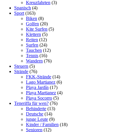
Kreuzfahrten
(3)
Spanisch
(4)
Sport
(163)
Biken
(8)
Golfen
(20)
Kite Surfen
(5)
Klettern
(5)
Reiten
(12)
Surfen
(24)
Tauchen
(12)
Tennis
(16)
Wandern
(76)
Steuern
(5)
Strände
(76)
FKK-Strände
(14)
Lago Martianez
(6)
Playa Jardí­n
(17)
Playa Martianez
(4)
Playa Socorro
(5)
Teneriffa für wen?
(76)
Behinderte
(13)
Deutsche
(14)
junge Leute
(9)
Kinder / Familien
(18)
Senioren
(12)