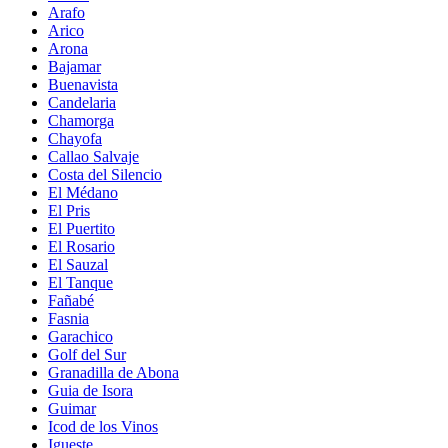
Arafo
Arico
Arona
Bajamar
Buenavista
Candelaria
Chamorga
Chayofa
Callao Salvaje
Costa del Silencio
El Médano
El Pris
El Puertito
El Rosario
El Sauzal
El Tanque
Fañabé
Fasnia
Garachico
Golf del Sur
Granadilla de Abona
Guia de Isora
Guimar
Icod de los Vinos
Igueste