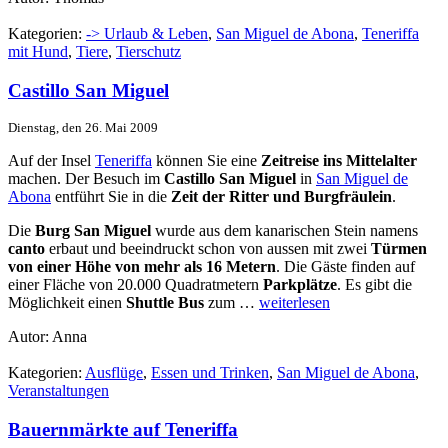
Kategorien:
-> Urlaub & Leben
,
San Miguel de Abona
,
Teneriffa
mit Hund
,
Tiere
,
Tierschutz
Castillo San Miguel
Dienstag, den 26. Mai 2009
Auf der Insel
Teneriffa
können Sie eine
Zeitreise ins Mittelalter
machen. Der Besuch im
Castillo San Miguel
in
San Miguel de
Abona
entführt Sie in die
Zeit der Ritter und Burgfräulein
.
Die
Burg San Miguel
wurde aus dem kanarischen Stein namens
canto
erbaut und beeindruckt schon von aussen mit zwei
Türmen
von einer Höhe von mehr als 16 Metern
. Die Gäste finden auf
einer Fläche von 20.000 Quadratmetern
Parkplätze
. Es gibt die
Möglichkeit einen
Shuttle Bus
zum …
weiterlesen
Autor: Anna
Kategorien:
Ausflüge
,
Essen und Trinken
,
San Miguel de Abona
,
Veranstaltungen
Bauernmärkte auf Teneriffa