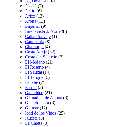
Aguamansa
(10)
Alcalá
(2)
Arafo
(6)
Arico
(13)
Arona
(13)
Bajamar
(9)
Buenavista d. Norte
(8)
Callao Salvaje
(1)
Candelaria
(8)
Chamorga
(4)
Costa Adeje
(32)
Costa del Silencio
(2)
El Médano
(21)
El Rosario
(4)
El Sauzal
(14)
El Tanque
(6)
Fañabé
(7)
Fasnia
(2)
Garachico
(21)
Granadilla de Abona
(8)
Guia de Isora
(8)
Güimar
(12)
Icod de los Vinos
(25)
Igueste
(3)
La Caleta
(3)