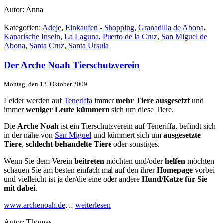
Autor: Anna
Kategorien:
Adeje
,
Einkaufen - Shopping
,
Granadilla de Abona
,
Kanarische Inseln
,
La Laguna
,
Puerto de la Cruz
,
San Miguel de
Abona
,
Santa Cruz
,
Santa Ursula
Der Arche Noah Tierschutzverein
Montag, den 12. Oktober 2009
Leider werden auf
Teneriffa
immer
mehr Tiere
ausgesetzt
und
immer
weniger Leute
kümmern
sich um diese Tiere.
Die
Arche Noah
ist ein Tierschutzverein auf Teneriffa, befindt sich
in der nähe von
San Miguel
und kümmert sich um
ausgesetzte
Tiere
,
schlecht behandelte Tiere
oder sonstiges.
Wenn Sie dem Verein
beitreten
möchten und/oder
helfen
möchten
schauen Sie am besten einfach mal auf den ihrer
Homepage
vorbei
und vielleicht ist ja der/die eine oder andere
Hund/Katze
für Sie
mit dabei
.
www.archenoah.de
…
weiterlesen
Autor: Thomas