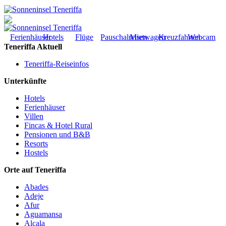
Ferienhäuser
Hotels
Flüge
Pauschalreisen
Mietwagen
Kreuzfahrten
Webcam
Teneriffa Aktuell
Teneriffa-Reiseinfos
Unterkünfte
Hotels
Ferienhäuser
Villen
Fincas & Hotel Rural
Pensionen und B&B
Resorts
Hostels
Orte auf Teneriffa
Abades
Adeje
Afur
Aguamansa
Alcala