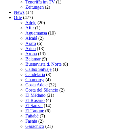
Teneriffa im TV
(1)
Zeitungen
(2)
News
(14)
Orte
(477)
Adeje
(20)
Afur
(1)
Aguamansa
(10)
Alcalá
(2)
Arafo
(6)
Arico
(13)
Arona
(13)
Bajamar
(9)
Buenavista d. Norte
(8)
Callao Salvaje
(1)
Candelaria
(8)
Chamorga
(4)
Costa Adeje
(32)
Costa del Silencio
(2)
El Médano
(21)
El Rosario
(4)
El Sauzal
(14)
El Tanque
(6)
Fañabé
(7)
Fasnia
(2)
Garachico
(21)