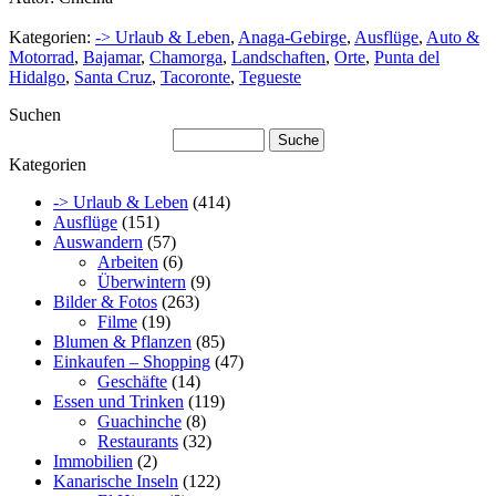
Kategorien:
-> Urlaub & Leben
,
Anaga-Gebirge
,
Ausflüge
,
Auto &
Motorrad
,
Bajamar
,
Chamorga
,
Landschaften
,
Orte
,
Punta del
Hidalgo
,
Santa Cruz
,
Tacoronte
,
Tegueste
Suchen
Kategorien
-> Urlaub & Leben
(414)
Ausflüge
(151)
Auswandern
(57)
Arbeiten
(6)
Überwintern
(9)
Bilder & Fotos
(263)
Filme
(19)
Blumen & Pflanzen
(85)
Einkaufen – Shopping
(47)
Geschäfte
(14)
Essen und Trinken
(119)
Guachinche
(8)
Restaurants
(32)
Immobilien
(2)
Kanarische Inseln
(122)