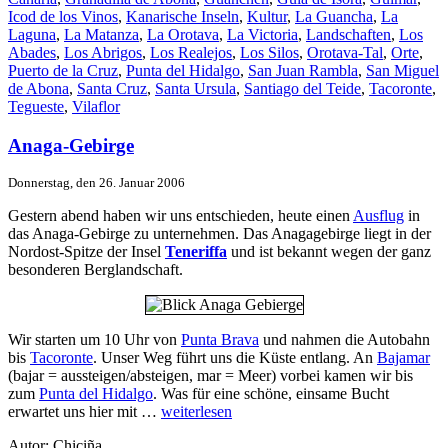
Icod de los Vinos
,
Kanarische Inseln
,
Kultur
,
La Guancha
,
La
Laguna
,
La Matanza
,
La Orotava
,
La Victoria
,
Landschaften
,
Los
Abades
,
Los Abrigos
,
Los Realejos
,
Los Silos
,
Orotava-Tal
,
Orte
,
Puerto de la Cruz
,
Punta del Hidalgo
,
San Juan Rambla
,
San Miguel
de Abona
,
Santa Cruz
,
Santa Ursula
,
Santiago del Teide
,
Tacoronte
,
Tegueste
,
Vilaflor
Anaga-Gebirge
Donnerstag, den 26. Januar 2006
Gestern abend haben wir uns entschieden, heute einen
Ausflug
in
das Anaga-Gebirge zu unternehmen. Das Anagagebirge liegt in der
Nordost-Spitze der Insel
Teneriffa
und ist bekannt wegen der ganz
besonderen Berglandschaft.
Wir starten um 10 Uhr von
Punta Brava
und nahmen die Autobahn
bis
Tacoronte
. Unser Weg führt uns die Küste entlang. An
Bajamar
(bajar = aussteigen/absteigen, mar = Meer) vorbei kamen wir bis
zum
Punta del Hidalgo
. Was für eine schöne, einsame Bucht
erwartet uns hier mit …
weiterlesen
Autor: Chiciña