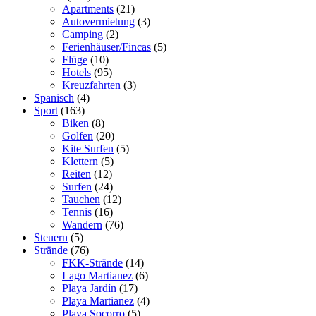
Apartments
(21)
Autovermietung
(3)
Camping
(2)
Ferienhäuser/Fincas
(5)
Flüge
(10)
Hotels
(95)
Kreuzfahrten
(3)
Spanisch
(4)
Sport
(163)
Biken
(8)
Golfen
(20)
Kite Surfen
(5)
Klettern
(5)
Reiten
(12)
Surfen
(24)
Tauchen
(12)
Tennis
(16)
Wandern
(76)
Steuern
(5)
Strände
(76)
FKK-Strände
(14)
Lago Martianez
(6)
Playa Jardí­n
(17)
Playa Martianez
(4)
Playa Socorro
(5)