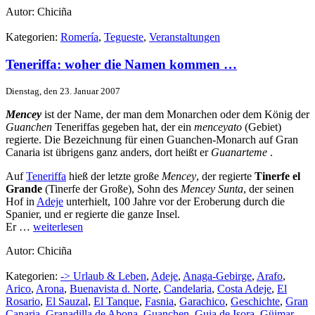
Autor: Chiciña
Kategorien:
Romerí­a
,
Tegueste
,
Veranstaltungen
Teneriffa: woher die Namen kommen …
Dienstag, den 23. Januar 2007
Mencey
ist der Name, der man dem Monarchen oder dem König der
Guanchen
Teneriffas gegeben hat, der ein
menceyato
(Gebiet)
regierte. Die Bezeichnung für einen Guanchen-Monarch auf Gran
Canaria ist übrigens ganz anders, dort heißt er
Guanarteme
.
Auf
Teneriffa
hieß der letzte große
Mencey
, der regierte
Tinerfe el
Grande
(Tinerfe der Große), Sohn des
Mencey Sunta
, der seinen
Hof in
Adeje
unterhielt, 100 Jahre vor der Eroberung durch die
Spanier, und er regierte die ganze Insel.
Er …
weiterlesen
Autor: Chiciña
Kategorien:
-> Urlaub & Leben
,
Adeje
,
Anaga-Gebirge
,
Arafo
,
Arico
,
Arona
,
Buenavista d. Norte
,
Candelaria
,
Costa Adeje
,
El
Rosario
,
El Sauzal
,
El Tanque
,
Fasnia
,
Garachico
,
Geschichte
,
Gran
Canaria
,
Granadilla de Abona
,
Guanchen
,
Guia de Isora
,
Güimar
,