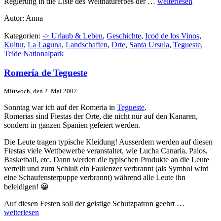
Regierung in die Liste des Weltnaturerbes der …
weiterlesen
Autor: Anna
Kategorien:
-> Urlaub & Leben
,
Geschichte
,
Icod de los Vinos
,
Kultur
,
La Laguna
,
Landschaften
,
Orte
,
Santa Ursula
,
Tegueste
,
Teide Nationalpark
Romerí­a de Tegueste
Mittwoch, den 2. Mai 2007
Sonntag war ich auf der Romeria in
Tegueste
.
Romerias sind Fiestas der Orte, die nicht nur auf den Kanaren,
sondern in ganzen Spanien gefeiert werden.
Die Leute tragen typische Kleidung! Ausserdem werden auf diesen
Fiestas viele Wettbewerbe veranstaltet, wie Lucha Canaria, Palos,
Basketball, etc. Dann werden die typischen Produkte an die Leute
verteilt und zum Schluß ein Faulenzer verbrannt (als Symbol wird
eine Schaufensterpuppe verbrannt) während alle Leute ihn
beleidigen! 😀
Auf diesen Festen soll der geistige Schutzpatron geehrt …
weiterlesen