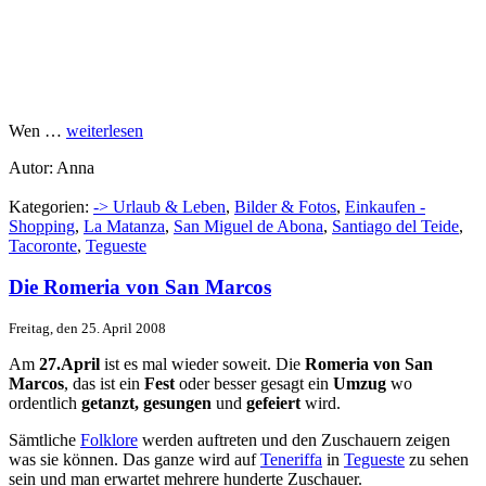
Wen …
weiterlesen
Autor: Anna
Kategorien:
-> Urlaub & Leben
,
Bilder & Fotos
,
Einkaufen -
Shopping
,
La Matanza
,
San Miguel de Abona
,
Santiago del Teide
,
Tacoronte
,
Tegueste
Die Romeria von San Marcos
Freitag, den 25. April 2008
Am
27.April
ist es mal wieder soweit. Die
Romeria von San
Marcos
, das ist ein
Fest
oder besser gesagt ein
Umzug
wo
ordentlich
getanzt, gesungen
und
gefeiert
wird.
Sämtliche
Folklore
werden auftreten und den Zuschauern zeigen
was sie können. Das ganze wird auf
Teneriffa
in
Tegueste
zu sehen
sein und man erwartet mehrere hunderte Zuschauer.