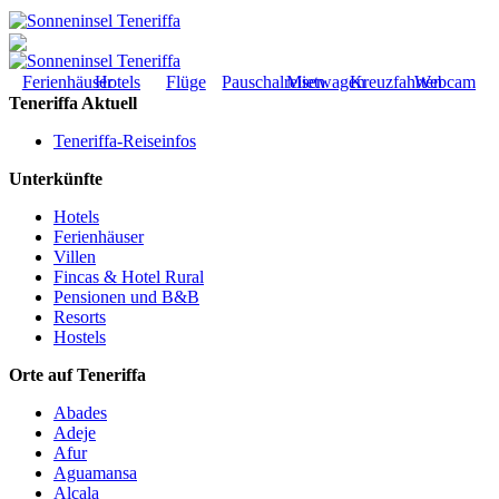
Ferienhäuser
Hotels
Flüge
Pauschalreisen
Mietwagen
Kreuzfahrten
Webcam
Teneriffa Aktuell
Teneriffa-Reiseinfos
Unterkünfte
Hotels
Ferienhäuser
Villen
Fincas & Hotel Rural
Pensionen und B&B
Resorts
Hostels
Orte auf Teneriffa
Abades
Adeje
Afur
Aguamansa
Alcala