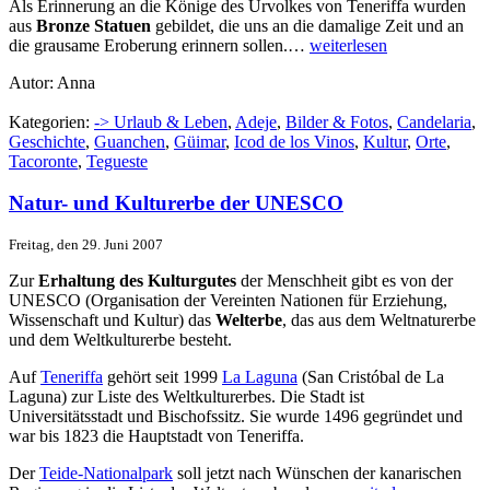
Als Erinnerung an die Könige des Urvolkes von Teneriffa wurden
aus
Bronze Statuen
gebildet, die uns an die damalige Zeit und an
die grausame Eroberung erinnern sollen.…
weiterlesen
Autor: Anna
Kategorien:
-> Urlaub & Leben
,
Adeje
,
Bilder & Fotos
,
Candelaria
,
Geschichte
,
Guanchen
,
Güimar
,
Icod de los Vinos
,
Kultur
,
Orte
,
Tacoronte
,
Tegueste
Natur- und Kulturerbe der UNESCO
Freitag, den 29. Juni 2007
Zur
Erhaltung des Kulturgutes
der Menschheit gibt es von der
UNESCO (Organisation der Vereinten Nationen für Erziehung,
Wissenschaft und Kultur) das
Welterbe
, das aus dem Weltnaturerbe
und dem Weltkulturerbe besteht.
Auf
Teneriffa
gehört seit 1999
La Laguna
(San Cristóbal de La
Laguna) zur Liste des Weltkulturerbes. Die Stadt ist
Universitätsstadt und Bischofssitz. Sie wurde 1496 gegründet und
war bis 1823 die Hauptstadt von Teneriffa.
Der
Teide-Nationalpark
soll jetzt nach Wünschen der kanarischen