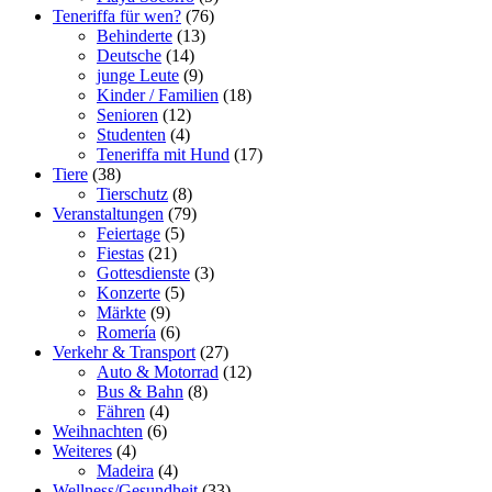
Teneriffa für wen?
(76)
Behinderte
(13)
Deutsche
(14)
junge Leute
(9)
Kinder / Familien
(18)
Senioren
(12)
Studenten
(4)
Teneriffa mit Hund
(17)
Tiere
(38)
Tierschutz
(8)
Veranstaltungen
(79)
Feiertage
(5)
Fiestas
(21)
Gottesdienste
(3)
Konzerte
(5)
Märkte
(9)
Romerí­a
(6)
Verkehr & Transport
(27)
Auto & Motorrad
(12)
Bus & Bahn
(8)
Fähren
(4)
Weihnachten
(6)
Weiteres
(4)
Madeira
(4)
Wellness/Gesundheit
(33)