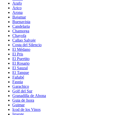
Arafo
Arico
Arona
Bajamar
Buenavista
Candelaria
Chamorga
Chayofa
Callao Salvaje
Costa del Silencio
El Médano
El Pris
El Puertito
El Rosario
El Sauzal
El Tanque
Fañabé
Fasnia
Garachico
Golf del Sur
Granadilla de Abona
Guia de Isora
Guimar
Icod de los Vinos
Igueste