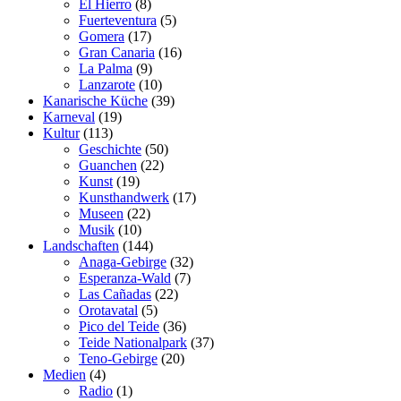
El Hierro
(8)
Fuerteventura
(5)
Gomera
(17)
Gran Canaria
(16)
La Palma
(9)
Lanzarote
(10)
Kanarische Küche
(39)
Karneval
(19)
Kultur
(113)
Geschichte
(50)
Guanchen
(22)
Kunst
(19)
Kunsthandwerk
(17)
Museen
(22)
Musik
(10)
Landschaften
(144)
Anaga-Gebirge
(32)
Esperanza-Wald
(7)
Las Cañadas
(22)
Orotavatal
(5)
Pico del Teide
(36)
Teide Nationalpark
(37)
Teno-Gebirge
(20)
Medien
(4)
Radio
(1)