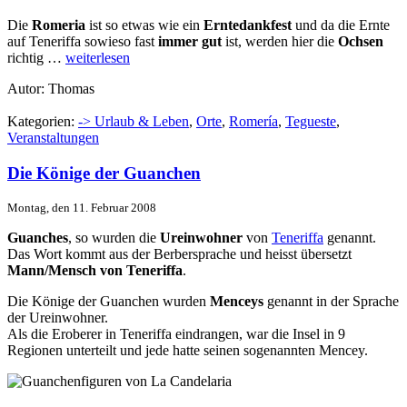
Die
Romeria
ist so etwas wie ein
Erntedankfest
und da die Ernte
auf Teneriffa sowieso fast
immer gut
ist, werden hier die
Ochsen
richtig …
weiterlesen
Autor: Thomas
Kategorien:
-> Urlaub & Leben
,
Orte
,
Romerí­a
,
Tegueste
,
Veranstaltungen
Die Könige der Guanchen
Montag, den 11. Februar 2008
Guanches
, so wurden die
Ureinwohner
von
Teneriffa
genannt.
Das Wort kommt aus der Berbersprache und heisst übersetzt
Mann/Mensch von Teneriffa
.
Die Könige der Guanchen wurden
Menceys
genannt in der Sprache
der Ureinwohner.
Als die Eroberer in Teneriffa eindrangen, war die Insel in 9
Regionen unterteilt und jede hatte seinen sogenannten Mencey.