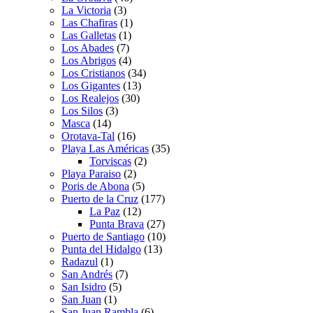
La Victoria
(3)
Las Chafiras
(1)
Las Galletas
(1)
Los Abades
(7)
Los Abrigos
(4)
Los Cristianos
(34)
Los Gigantes
(13)
Los Realejos
(30)
Los Silos
(3)
Masca
(14)
Orotava-Tal
(16)
Playa Las Américas
(35)
Torviscas
(2)
Playa Paraiso
(2)
Poris de Abona
(5)
Puerto de la Cruz
(177)
La Paz
(12)
Punta Brava
(27)
Puerto de Santiago
(10)
Punta del Hidalgo
(13)
Radazul
(1)
San Andrés
(7)
San Isidro
(5)
San Juan
(1)
San Juan Rambla
(6)