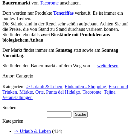
Bauernmarkt
von
Tacoronte
anschauen.
Dort werden nur Produkte
Teneriffas
verkauft. Es ist immer ein
buntes Treiben.
Die Stände sind in der Regel sehr schön aufgebaut. Achten Sie auf
die Preise, die von Stand zu Stand durchaus variieren können.
Sie finden ebenfalls
zwei Biostände mit Produkten aus
biologischem Anbau
.
Der Markt findet immer am
Samstag
statt sowie am
Sonntag
Vormittag
.
Sie finden den Bauernmarkt auf dem Weg von …
weiterlesen
Autor: Cangrejo
Kategorien:
-> Urlaub & Leben
,
Einkaufen - Shopping
,
Essen und
Trinken
,
Märkte
,
Orte
,
Punta del Hidalgo
,
Tacoronte
,
Tejina
,
Veranstaltungen
Suchen
Kategorien
-> Urlaub & Leben
(414)