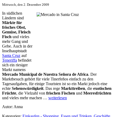
Mittwoch, den 2. Dezember 2009
In südlichen
Ländern sind
Märkte für
frisches Obst,
Gemüse, Fleisch
Fisch
und vieles
mehr Gang und
Gebe. Auch in der
Inselhauptstadt
Santa Cruz
auf
Teneriffa
befindet
sich ein riesiger
Markt namens
Mercado Municipal de Nuestra Señora de Africa
. Der
Marktbesuch gehört für viele Tinerfeños einfach zu den
Tagesaufgaben, für einige Touristen ist so ein Markt jedoch eine
echte
Sehenswürdigkeit
. Das rege
Markttreiben
, die
exotischen
Früchte
, die Vielzahl von
frischen Fischen
und
Meeresfrüchten
und vieles mehr machen …
weiterlesen
Autor: Anna
Kategorien:
Einkaufen - Shopping
,
Essen und Trinken
,
Geschäfte
,