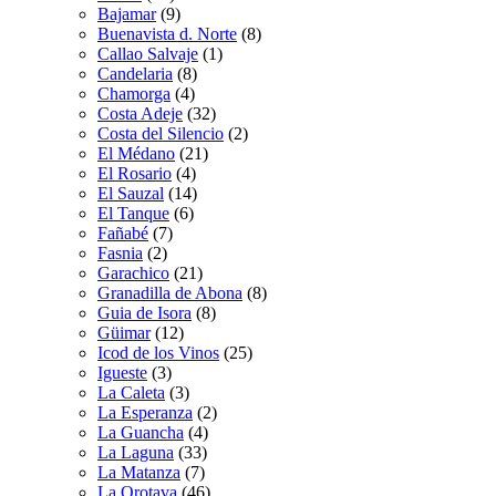
Bajamar
(9)
Buenavista d. Norte
(8)
Callao Salvaje
(1)
Candelaria
(8)
Chamorga
(4)
Costa Adeje
(32)
Costa del Silencio
(2)
El Médano
(21)
El Rosario
(4)
El Sauzal
(14)
El Tanque
(6)
Fañabé
(7)
Fasnia
(2)
Garachico
(21)
Granadilla de Abona
(8)
Guia de Isora
(8)
Güimar
(12)
Icod de los Vinos
(25)
Igueste
(3)
La Caleta
(3)
La Esperanza
(2)
La Guancha
(4)
La Laguna
(33)
La Matanza
(7)
La Orotava
(46)