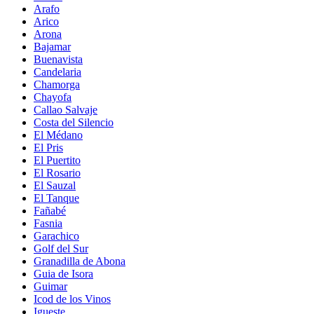
Arafo
Arico
Arona
Bajamar
Buenavista
Candelaria
Chamorga
Chayofa
Callao Salvaje
Costa del Silencio
El Médano
El Pris
El Puertito
El Rosario
El Sauzal
El Tanque
Fañabé
Fasnia
Garachico
Golf del Sur
Granadilla de Abona
Guia de Isora
Guimar
Icod de los Vinos
Igueste