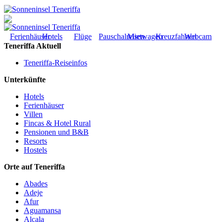
Ferienhäuser
Hotels
Flüge
Pauschalreisen
Mietwagen
Kreuzfahrten
Webcam
Teneriffa Aktuell
Teneriffa-Reiseinfos
Unterkünfte
Hotels
Ferienhäuser
Villen
Fincas & Hotel Rural
Pensionen und B&B
Resorts
Hostels
Orte auf Teneriffa
Abades
Adeje
Afur
Aguamansa
Alcala