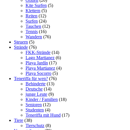
Golfen
(20)
Kite Surfen
(5)
Klettern
(5)
Reiten
(12)
Surfen
(24)
Tauchen
(12)
Tennis
(16)
Wandern
(76)
Steuern
(5)
Strände
(76)
FKK-Strände
(14)
Lago Martianez
(6)
Playa Jardí­n
(17)
Playa Martianez
(4)
Playa Socorro
(5)
Teneriffa für wen?
(76)
Behinderte
(13)
Deutsche
(14)
junge Leute
(9)
Kinder / Familien
(18)
Senioren
(12)
Studenten
(4)
Teneriffa mit Hund
(17)
Tiere
(38)
Tierschutz
(8)