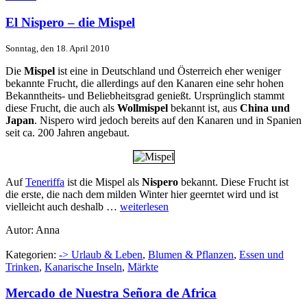
El Nispero – die Mispel
Sonntag, den 18. April 2010
Die
Mispel
ist eine in Deutschland und Österreich eher weniger
bekannte Frucht, die allerdings auf den Kanaren eine sehr hohen
Bekanntheits- und Beliebheitsgrad genießt. Ursprünglich stammt
diese Frucht, die auch als
Wollmispel
bekannt ist, aus
China und
Japan
. Nispero wird jedoch bereits auf den Kanaren und in Spanien
seit ca. 200 Jahren angebaut.
Auf
Teneriffa
ist die Mispel als
Nispero
bekannt. Diese Frucht ist
die erste, die nach dem milden Winter hier geerntet wird und ist
vielleicht auch deshalb …
weiterlesen
Autor: Anna
Kategorien:
-> Urlaub & Leben
,
Blumen & Pflanzen
,
Essen und
Trinken
,
Kanarische Inseln
,
Märkte
Mercado de Nuestra Señora de Africa