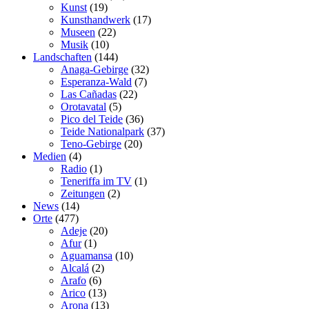
Kunst
(19)
Kunsthandwerk
(17)
Museen
(22)
Musik
(10)
Landschaften
(144)
Anaga-Gebirge
(32)
Esperanza-Wald
(7)
Las Cañadas
(22)
Orotavatal
(5)
Pico del Teide
(36)
Teide Nationalpark
(37)
Teno-Gebirge
(20)
Medien
(4)
Radio
(1)
Teneriffa im TV
(1)
Zeitungen
(2)
News
(14)
Orte
(477)
Adeje
(20)
Afur
(1)
Aguamansa
(10)
Alcalá
(2)
Arafo
(6)
Arico
(13)
Arona
(13)