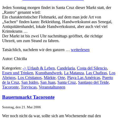
Jeden Sonntag morgen findet in Santa Cruz dieser Markt statt, der
„Rastro“ genannt wird:
Ein charakteristischer Flohmarkt, auf dem man jede Art von
„Sachen“ finden kann: Bekleidung, Handwerkskunst aus Senegal,
Antiquitätenhandel, lokale Handwerkskunst, aber auch viel viel
Krimskrams …
Der Markt ist bis zwei Uhr nachmittags geöffnet, die richtige
Uhrzeit, um zum Strand zu fahren.
Tatsächlich, nachdem wir den ganzen …
weiterlesen
Autor: Chiciña
Kategorien:
-> Urlaub & Leben
,
Candelaria
,
Costa del Silencio
,
Essen und Trinken
,
Kunsthandwerk
,
La Matanza
,
Las Chafiras
,
Los
Abrigos
,
Los Cristianos
,
Märkte
,
Orte
,
Playa Las Américas
,
Puerto
de la Cruz
,
San Isidro
,
San Juan
,
Santa Cruz
,
Santiago del Teide
,
Tacoronte
,
Torviscas
,
Veranstaltungen
Bauernmarkt Tacoronte
Sonntag, den 21. Mai 2006
Wer noch nicht da war, sollte sich am Wochenende mal den