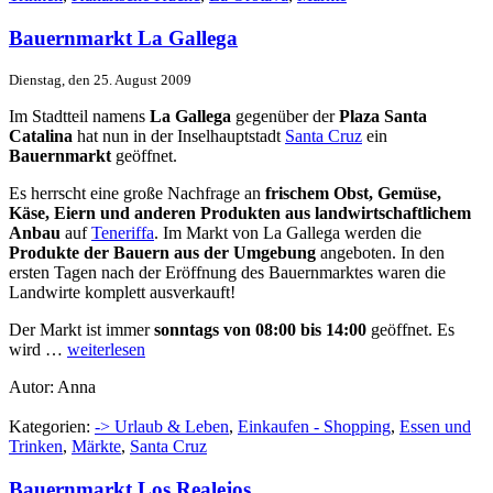
Bauernmarkt La Gallega
Dienstag, den 25. August 2009
Im Stadtteil namens
La Gallega
gegenüber der
Plaza Santa
Catalina
hat nun in der Inselhauptstadt
Santa Cruz
ein
Bauernmarkt
geöffnet.
Es herrscht eine große Nachfrage an
frischem Obst, Gemüse,
Käse, Eiern und anderen Produkten aus landwirtschaftlichem
Anbau
auf
Teneriffa
. Im Markt von La Gallega werden die
Produkte der Bauern aus der Umgebung
angeboten. In den
ersten Tagen nach der Eröffnung des Bauernmarktes waren die
Landwirte komplett ausverkauft!
Der Markt ist immer
sonntags von 08:00 bis 14:00
geöffnet. Es
wird …
weiterlesen
Autor: Anna
Kategorien:
-> Urlaub & Leben
,
Einkaufen - Shopping
,
Essen und
Trinken
,
Märkte
,
Santa Cruz
Bauernmarkt Los Realejos