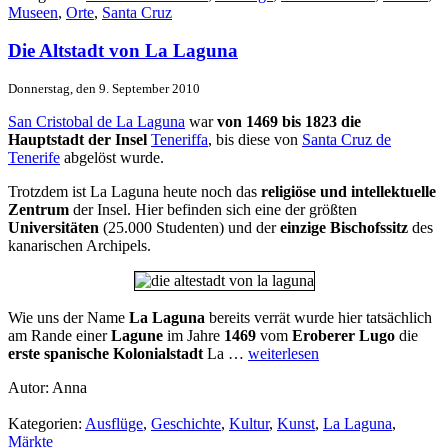
Museen
,
Orte
,
Santa Cruz
Die Altstadt von La Laguna
Donnerstag, den 9. September 2010
San Cristobal de La Laguna
war
von 1469 bis 1823 die
Hauptstadt der Insel
Teneriffa
, bis diese von
Santa Cruz de
Tenerife
abgelöst wurde.
Trotzdem ist La Laguna heute noch das
religiöse und intellektuelle
Zentrum
der Insel. Hier befinden sich eine der größten
Universitäten
(25.000 Studenten) und der
einzige Bischofssitz
des
kanarischen Archipels.
Wie uns der Name
La Laguna
bereits verrät wurde hier tatsächlich
am Rande einer
Lagune
im Jahre
1469
vom
Eroberer Lugo
die
erste spanische Kolonialstadt
La …
weiterlesen
Autor: Anna
Kategorien:
Ausflüge
,
Geschichte
,
Kultur
,
Kunst
,
La Laguna
,
Märkte