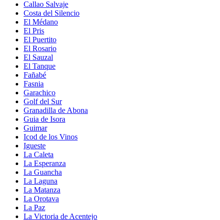
Callao Salvaje
Costa del Silencio
El Médano
El Pris
El Puertito
El Rosario
El Sauzal
El Tanque
Fañabé
Fasnia
Garachico
Golf del Sur
Granadilla de Abona
Guia de Isora
Guimar
Icod de los Vinos
Igueste
La Caleta
La Esperanza
La Guancha
La Laguna
La Matanza
La Orotava
La Paz
La Victoria de Acentejo