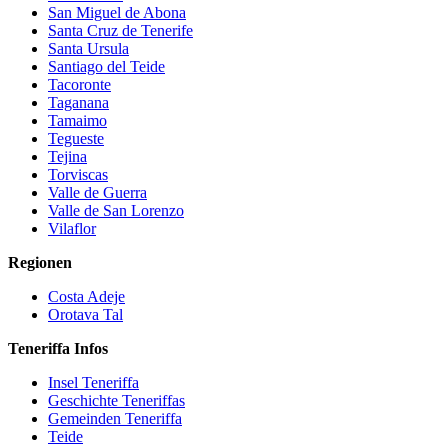
San Miguel de Abona
Santa Cruz de Tenerife
Santa Ursula
Santiago del Teide
Tacoronte
Taganana
Tamaimo
Tegueste
Tejina
Torviscas
Valle de Guerra
Valle de San Lorenzo
Vilaflor
Regionen
Costa Adeje
Orotava Tal
Teneriffa Infos
Insel Teneriffa
Geschichte Teneriffas
Gemeinden Teneriffa
Teide