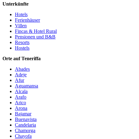
Unterkünfte
Hotels
Ferienhäuser
Villen
Fincas & Hotel Rural
Pensionen und B&B
Resorts
Hostels
Orte auf Teneriffa
Abades
Adeje
Afur
Aguamansa
Alcala
Arafo
Arico
Arona
Bajamar
Buenavista
Candelaria
Chamorga
Chayofa