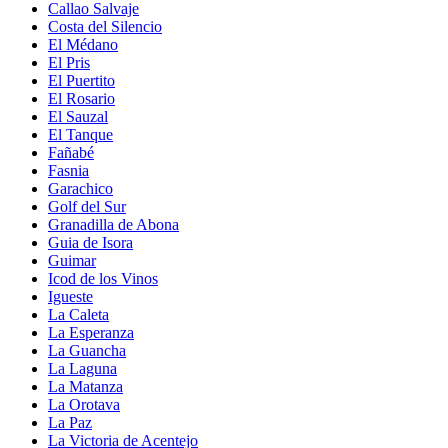
Callao Salvaje
Costa del Silencio
El Médano
El Pris
El Puertito
El Rosario
El Sauzal
El Tanque
Fañabé
Fasnia
Garachico
Golf del Sur
Granadilla de Abona
Guia de Isora
Guimar
Icod de los Vinos
Igueste
La Caleta
La Esperanza
La Guancha
La Laguna
La Matanza
La Orotava
La Paz
La Victoria de Acentejo