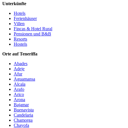
Unterkünfte
Hotels
Ferienhäuser
Villen
Fincas & Hotel Rural
Pensionen und B&B
Resorts
Hostels
Orte auf Teneriffa
Abades
Adeje
Afur
Aguamansa
Alcala
Arafo
Arico
Arona
Bajamar
Buenavista
Candelaria
Chamorga
Chayofa